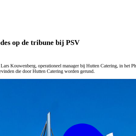
odes op de tribune bij PSV
rs Kouwenberg, operationeel manager bij Hutten Catering, in het Phil
s bevinden die door Hutten Catering worden gerund.