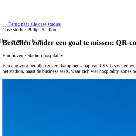
←
Terug naar alle case studies
Case study
·
Philips Stadion
Hoe kunnen we helpen?
Bestellen zonder een goal te missen: QR-c
Eindhoven · Stadion-hospitality
Een dag voor het bijna zekere kampioenschap van PSV bezoeken we La
het stadion, naast de business seats, waar zich vier hospitality-zone