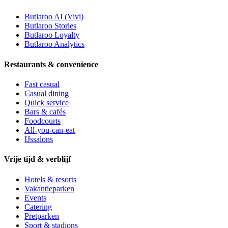
Butlaroo AI (Vivi)
Butlaroo Stories
Butlaroo Loyalty
Butlaroo Analytics
Restaurants & convenience
Fast casual
Casual dining
Quick service
Bars & cafés
Foodcourts
All-you-can-eat
IJssalons
Vrije tijd & verblijf
Hotels & resorts
Vakantieparken
Events
Catering
Pretparken
Sport & stadions