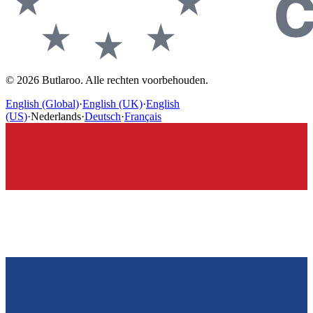
©
2026
Butlaroo
.
Alle rechten voorbehouden.
English (Global)
·
English (UK)
·
English
(US)
·
Nederlands
·
Deutsch
·
Français