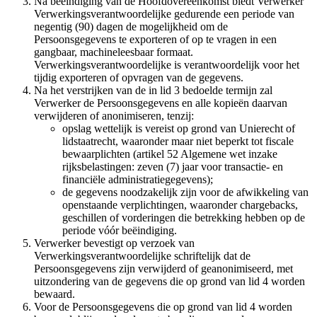
Na beëindiging van de Hoofdovereenkomst biedt Verwerker
Verwerkingsverantwoordelijke gedurende een periode van
negentig (90) dagen de mogelijkheid om de
Persoonsgegevens te exporteren of op te vragen in een
gangbaar, machineleesbaar formaat.
Verwerkingsverantwoordelijke is verantwoordelijk voor het
tijdig exporteren of opvragen van de gegevens.
Na het verstrijken van de in lid 3 bedoelde termijn zal
Verwerker de Persoonsgegevens en alle kopieën daarvan
verwijderen of anonimiseren, tenzij:
opslag wettelijk is vereist op grond van Unierecht of
lidstaatrecht, waaronder maar niet beperkt tot fiscale
bewaarplichten (artikel 52 Algemene wet inzake
rijksbelastingen: zeven (7) jaar voor transactie- en
financiële administratiegegevens);
de gegevens noodzakelijk zijn voor de afwikkeling van
openstaande verplichtingen, waaronder chargebacks,
geschillen of vorderingen die betrekking hebben op de
periode vóór beëindiging.
Verwerker bevestigt op verzoek van
Verwerkingsverantwoordelijke schriftelijk dat de
Persoonsgegevens zijn verwijderd of geanonimiseerd, met
uitzondering van de gegevens die op grond van lid 4 worden
bewaard.
Voor de Persoonsgegevens die op grond van lid 4 worden