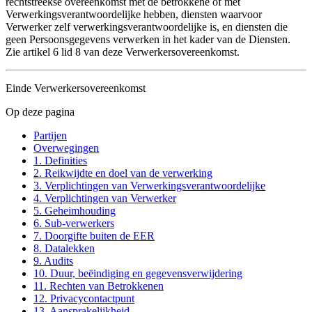
rechtstreekse overeenkomst met de betrokkene of met
Verwerkingsverantwoordelijke hebben, diensten waarvoor
Verwerker zelf verwerkingsverantwoordelijke is, en diensten die
geen Persoonsgegevens verwerken in het kader van de Diensten.
Zie artikel 6 lid 8 van deze Verwerkersovereenkomst.
Einde Verwerkersovereenkomst
Op deze pagina
Partijen
Overwegingen
1. Definities
2. Reikwijdte en doel van de verwerking
3. Verplichtingen van Verwerkingsverantwoordelijke
4. Verplichtingen van Verwerker
5. Geheimhouding
6. Sub-verwerkers
7. Doorgifte buiten de EER
8. Datalekken
9. Audits
10. Duur, beëindiging en gegevensverwijdering
11. Rechten van Betrokkenen
12. Privacycontactpunt
13. Aansprakelijkheid