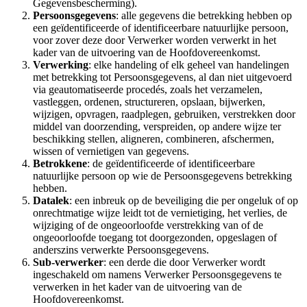
Gegevensbescherming).
Persoonsgegevens
: alle gegevens die betrekking hebben op
een geïdentificeerde of identificeerbare natuurlijke persoon,
voor zover deze door Verwerker worden verwerkt in het
kader van de uitvoering van de Hoofdovereenkomst.
Verwerking
: elke handeling of elk geheel van handelingen
met betrekking tot Persoonsgegevens, al dan niet uitgevoerd
via geautomatiseerde procedés, zoals het verzamelen,
vastleggen, ordenen, structureren, opslaan, bijwerken,
wijzigen, opvragen, raadplegen, gebruiken, verstrekken door
middel van doorzending, verspreiden, op andere wijze ter
beschikking stellen, aligneren, combineren, afschermen,
wissen of vernietigen van gegevens.
Betrokkene
: de geïdentificeerde of identificeerbare
natuurlijke persoon op wie de Persoonsgegevens betrekking
hebben.
Datalek
: een inbreuk op de beveiliging die per ongeluk of op
onrechtmatige wijze leidt tot de vernietiging, het verlies, de
wijziging of de ongeoorloofde verstrekking van of de
ongeoorloofde toegang tot doorgezonden, opgeslagen of
anderszins verwerkte Persoonsgegevens.
Sub-verwerker
: een derde die door Verwerker wordt
ingeschakeld om namens Verwerker Persoonsgegevens te
verwerken in het kader van de uitvoering van de
Hoofdovereenkomst.