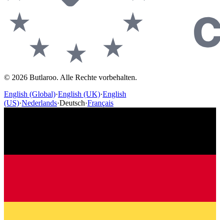
©
2026
Butlaroo
.
Alle Rechte vorbehalten.
English (Global)
·
English (UK)
·
English
(US)
·
Nederlands
·
Deutsch
·
Français