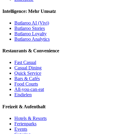
Intelligence: Mehr Umsatz
Butlaroo AI (Vivi)
Butlaroo Stories
Butlaroo Loyalty
Butlaroo Analytics
Restaurants & Convenience
Fast Casual
Casual Dining
Quick Service
Bars & Cafés
Food Courts
All-you-can-eat
Eisdielen
Freizeit & Aufenthalt
Hotels & Resorts
Ferienparks
Events