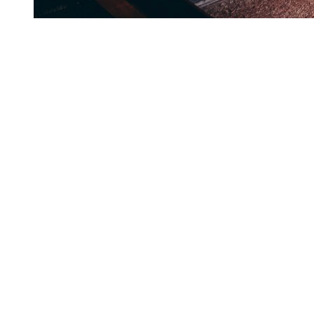
Bereit für deine
eigene Geschichte
.
Loslegen
Demo buchen
Hauptmenü
Start
Plattform
Integrationen
Preise
Kontakt
Kanäle: Bestellungen annehmen