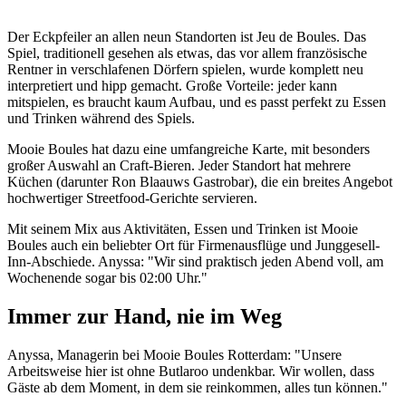
Der Eckpfeiler an allen neun Standorten ist Jeu de Boules. Das
Spiel, traditionell gesehen als etwas, das vor allem französische
Rentner in verschlafenen Dörfern spielen, wurde komplett neu
interpretiert und hipp gemacht. Große Vorteile: jeder kann
mitspielen, es braucht kaum Aufbau, und es passt perfekt zu Essen
und Trinken während des Spiels.
Mooie Boules hat dazu eine umfangreiche Karte, mit besonders
großer Auswahl an Craft-Bieren. Jeder Standort hat mehrere
Küchen (darunter Ron Blaauws Gastrobar), die ein breites Angebot
hochwertiger Streetfood-Gerichte servieren.
Mit seinem Mix aus Aktivitäten, Essen und Trinken ist Mooie
Boules auch ein beliebter Ort für Firmenausflüge und Junggesell-
Inn-Abschiede. Anyssa: "Wir sind praktisch jeden Abend voll, am
Wochenende sogar bis 02:00 Uhr."
Immer zur Hand, nie im Weg
Anyssa, Managerin bei Mooie Boules Rotterdam: "Unsere
Arbeitsweise hier ist ohne Butlaroo undenkbar. Wir wollen, dass
Gäste ab dem Moment, in dem sie reinkommen, alles tun können."