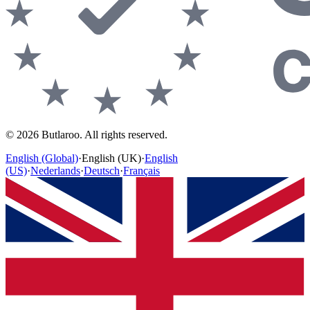
©
2026
Butlaroo
.
All rights reserved.
English (Global)
·
English (UK)
·
English
(US)
·
Nederlands
·
Deutsch
·
Français