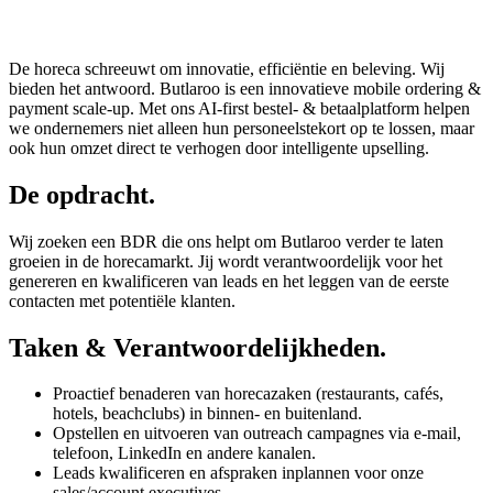
De horeca schreeuwt om innovatie, efficiëntie en beleving. Wij
bieden het antwoord. Butlaroo is een innovatieve mobile ordering &
payment scale-up. Met ons AI-first bestel- & betaalplatform helpen
we ondernemers niet alleen hun personeelstekort op te lossen, maar
ook hun omzet direct te verhogen door intelligente upselling.
De opdracht
.
Wij zoeken een BDR die ons helpt om Butlaroo verder te laten
groeien in de horecamarkt. Jij wordt verantwoordelijk voor het
genereren en kwalificeren van leads en het leggen van de eerste
contacten met potentiële klanten.
Taken & Verantwoordelijkheden
.
Proactief benaderen van horecazaken (restaurants, cafés,
hotels, beachclubs) in binnen- en buitenland.
Opstellen en uitvoeren van outreach campagnes via e-mail,
telefoon, LinkedIn en andere kanalen.
Leads kwalificeren en afspraken inplannen voor onze
sales/account executives.