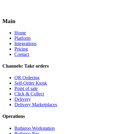
Main
Home
Platform
Integrations
Pricing
Contact
Channels: Take orders
QR Ordering
Self-Order Kiosk
Point of sale
Click & Collect
Delivery
Delivery Marketplaces
Operations
Butlaroo Workstation
Butlaroo Pay